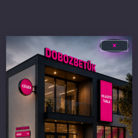
Frostfit – hátra világító dobozbetű felirat
ESETTANULMÁNY Remember Why You Started – hátra
világító dobozbetű felirat gyártása és telepítése Helyszín:
1026