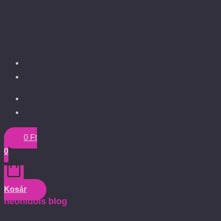
0
Ft
0
Kosár
neonidols blog