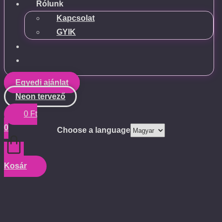
Rólunk
Kapcsolat
GYIK
Egyedi ajánlat
Neon tervező
0
Ft
0
Choose a language
Kosár