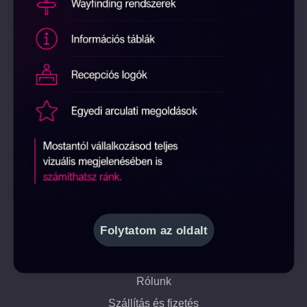
Webshop
Termékeink
Neon Pop Art
Neon Dekorációk
Neon Mini Dekorációk
Neon Feliratok
Kollaborációk
Egyedi árajánlat
Szolgáltatások
Folytatom az oldalt
Cégünk
Rólunk
Szállítás és fizetés