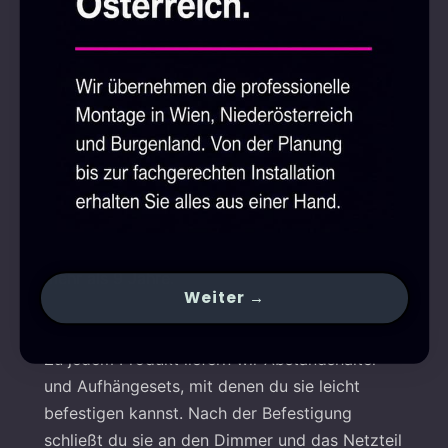
nicht zerbrechlich.
Energie- und kosteneffizient
Die Lichtdurchlässigkeit beträgt über 92 % und
kann zwischen -50 °C und 150 °C verwendet
werden. Sie sind UV-beständig und erzeugen
weder wahrnehmbaren Lärm noch Wärme. Ihr
Energieverbrauch beträgt 90 % weniger als bei
herkömmlichen Neonröhren, und ihre
Lebensdauer beträgt über 80.000 Stunden –
mehr als 9 Jahre.
Weiter →
Einfache Installation
Zu jedem Produkt liefern wir Abstandshalter
und Aufhängesets, mit denen du sie leicht
befestigen kannst. Nach der Befestigung
schließt du sie an den Dimmer und das Netzteil