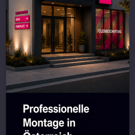
Individuell und von Hand gefertigt | Premium-
Qualität | 24 Monate Garantie | Kostenlose
Lieferung nach Ungarn, Österreich, Kroatien,
der Slowakei, Slowenien, Tschechien und
Rumänien
Sicher
Bei früheren Neonröhren bestanden die Röhren
aus Glas, wodurch sie anfällig für
Beschädigungen waren. Wir verwenden bereits
umweltfreundliche LEDs mit der neuesten
Silikon-Neon-Flex-Technologie, die stärker und
leichter ist als ältere Lösungen. Dank der
Silikonabdeckung sind sie flexibel und
strapazierfähig. Sie werden nicht heiß und sind