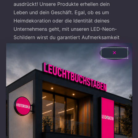
ausdrückt! Unsere Produkte erhellen dein
Leben und dein Geschäft. Egal, ob es um
Heimdekoration oder die Identität deines
Unternehmens geht, mit unseren LED-Neon-
Schildern wirst du garantiert Aufmerksamkeit
erregen. Sie strahlen nicht nur Licht, sondern
bieten auch einen persönlichen Stil.
Alle unserer Produkte sind bis zur Perfektion
von Hand gefertigt, sind erschwingbar und
umweltfreundlich. Unsere Neon-Schilder
werden mit der neuesten Technologie
hergestellt und sind daher 100 % sicher, eben
auch für Kinder. Jedes von uns hergestellte
Produkt ist langlebig und abriebfest, erfordert
nur sehr wenig Wartung und eignet sich
aufgrund seines geringen Gewichts und seiner
Portabilität ideal als Geschenk.