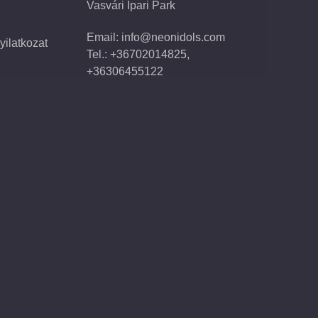
Vasvári Ipari Park
Email: info@neonidols.com
yilatkozat
Tel.: +36702014825,
+36306455122