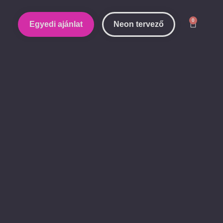
0
Egyedi ajánlat
Neon tervező