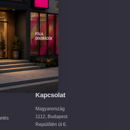
Kapcsolat
Magyarország
1112, Budapest
zetés
Repülőtéri út 6.