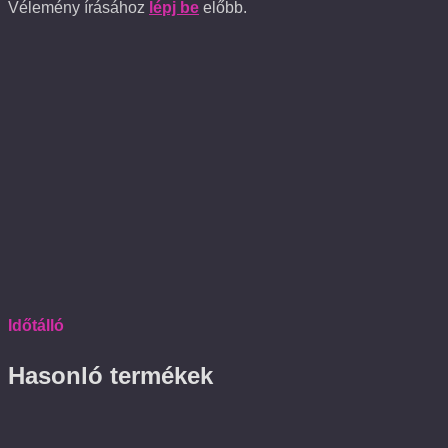
Vélemény írásához
lépj be
előbb.
Időtálló
Hasonló termékek