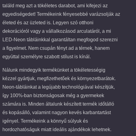
találd meg azt a tökéletes darabot, ami kifejezi az
egyediségedet! Termékeink fényesebbé varázsolják az
életed és az üzleted is. Legyen szó otthoni
dekorációról vagy a vállalkozásod arculatáról, a mi
LED-Neon tábláinkkal garantáltan megfogod szerezni
a figyelmet. Nem csupán fényt ad a térnek, hanem
egyúttal személyre szabott stílust is kínál.
Nálunk mindegyik termékünket a tökéletességig
kézzel gyártjuk, megfizethetőek és környezetbarátok.
Neon-tábláinkat a legújabb technológiával készítjük,
így 100%-ban biztonságosak még a gyermekek
számára is. Minden általunk készített termék időtálló
és kopásálló, valamint nagyon kevés karbantartást
igényel. Termékeink a könnyű súlyuk és
hordozhatóságuk miatt ideális ajándékok lehetnek.