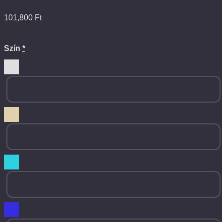
101,800
Ft
Szín
*