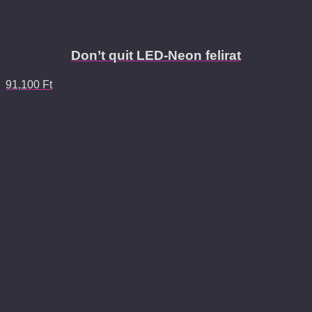
Don’t quit LED-Neon felirat
91,100
Ft