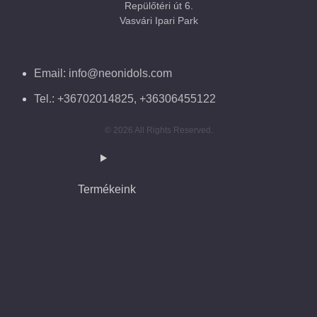
Repülőtéri út 6.
Vasvári Ipari Park
Email: info@neonidols.com
Tel.: +36702014825, +36306455122
© 2026 All Rights Reserved.
Termékeink