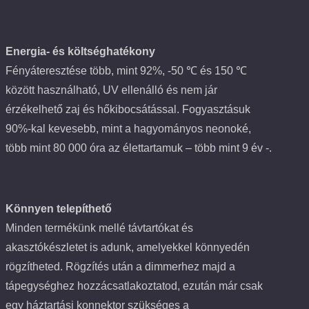
Energia- és költséghatékony
Fényáteresztése több, mint 92%, -50 ℃ és 150 ℃
között használható, UV ellenálló és nem jár
érzékelhető zaj és hőkibocsátással. Fogyasztásuk
90%-kal kevesebb, mint a hagyományos neonoké,
több mint 80 000 óra az élettartamuk – több mint 9 év -.
Könnyen telepíthető
Minden termékünk mellé távtartókat és
akasztókészletet is adunk, amelyekkel könnyedén
rögzítheted. Rögzítés után a dimmerhez majd a
tápegységhez hozzácsatlakoztatod, ezután már csak
egy háztartási konnektor szükséges a