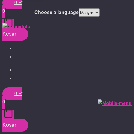
0
Ft
0
Choose a language
Kosár
0
Ft
0
Kosár