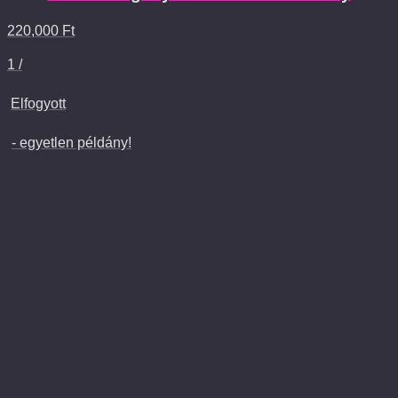
220,000
Ft
1 /
Elfogyott
- egyetlen példány!