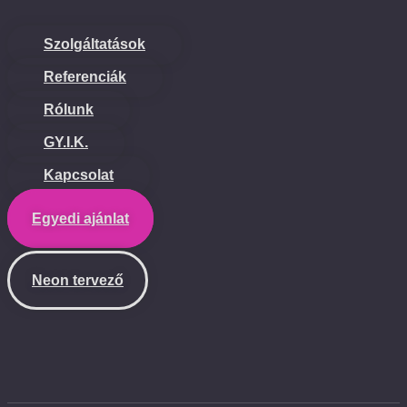
Szolgáltatások
Referenciák
Rólunk
GY.I.K.
Kapcsolat
Egyedi ajánlat
Neon tervező