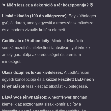
🌟
Miért lesz ez a dekoráció a tér középpontja?
🌟
Limitált kiadás (100 db világszerte):
Egy különleges
gyűjtői darab, amely egyesíti a reneszánsz művészet
és a modern vizuális kultúra elemeit.
Certificate of Authenticity:
Minden dekoráció
sorszámozott és hitelesítési tanúsítvánnyal érkezik,
amely garantálja az eredetiséget és prémium
minőséget.
Olasz dizájn és luxus kivitelezés:
A LedMansion
egyedi koncepciója és a
kézzel készített LED-neon
fényhatások
teszik ezt az alkotást különlegessé.
Látványos fényhatások:
A neonfények finoman
kiemelik az asztronauta sisak kontúrjait, így a