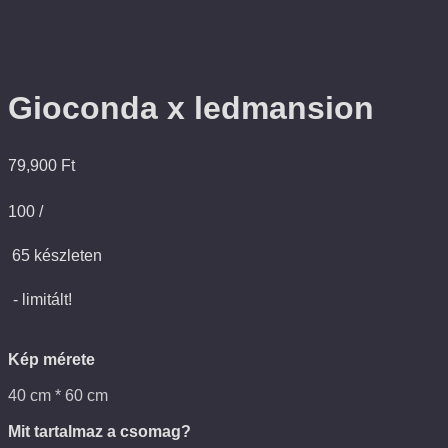
Gioconda x ledmansion
79,900
Ft
100 /
65 készleten
- limitált!
Kép mérete
40 cm * 60 cm
Mit tartalmaz a csomag?