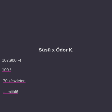
Süsü x Ódor K.
107,900
Ft
100 /
70 készleten
- limitált!