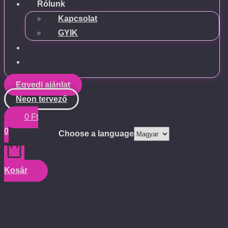
Rólunk
Kapcsolat
GYIK
Egyedi ajánlat
Neon tervező
0
Ft
0
Choose a language
Kosár