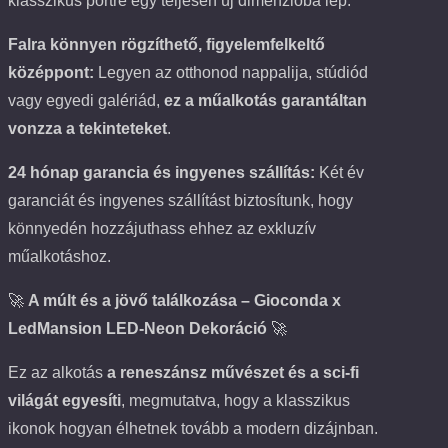
klasszikus portré egy teljesen új dimenzióba lép.
Falra könnyen rögzíthető, figyelemfelkeltő
középpont:
Legyen az otthonod nappalija, stúdiód
vagy egyedi galériád,
ez a műalkotás garantáltan
vonzza a tekinteteket
.
24 hónap garancia és ingyenes szállítás:
Két év
garanciát és ingyenes szállítást biztosítunk, hogy
könnyedén hozzájuthass ehhez az exkluzív
műalkotáshoz.
🚀
A múlt és a jövő találkozása – Gioconda x
LedMansion LED-Neon Dekoráció
🚀
Ez az alkotás
a reneszánsz művészet és a sci-fi
világát egyesíti
, megmutatva, hogy a klasszikus
ikonok hogyan élhetnek tovább a modern dizájnban.