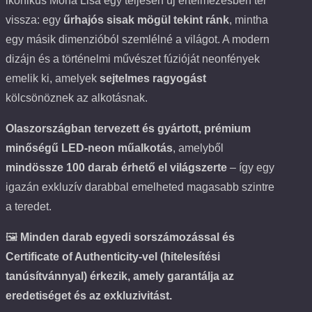
ikonikus Mona Lisa egy teljesen új értelmezésben tér
vissza: egy
űrhajós sisak mögül tekint ránk
, mintha
egy másik dimenzióból szemlélné a világot. A modern
dizájn és a történelmi művészet fúzióját neonfények
emelik ki, amelyek
sejtelmes ragyogást
kölcsönöznek az alkotásnak.
Olaszországban tervezett és gyártott, prémium
minőségű LED-neon műalkotás
, amelyből
mindössze 100 darab érhető el világszerte
– így egy
igazán exkluzív darabbal emelheted magasabb szintre
a teredet.
🖼
Minden darab egyedi sorszámozással és
Certificate of Authenticity-vel (hitelesítési
tanúsítvánnyal) érkezik, amely garantálja az
eredetiséget és az exkluzivitást.