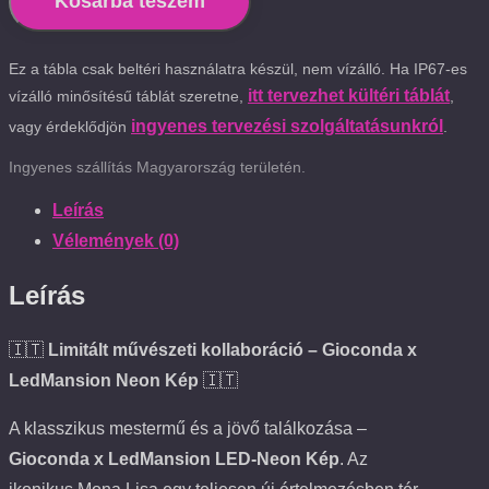
Kosárba teszem
Ez a tábla csak beltéri használatra készül, nem vízálló. Ha IP67-es
itt tervezhet kültéri táblát
vízálló minősítésű táblát szeretne,
,
ingyenes tervezési szolgáltatásunkról
vagy érdeklődjön
.
Ingyenes szállítás Magyarország területén.
Leírás
Vélemények (0)
Leírás
🇮🇹
Limitált művészeti kollaboráció – Gioconda x
LedMansion Neon Kép
🇮🇹
A klasszikus mestermű és a jövő találkozása –
Gioconda x LedMansion LED-Neon Kép
. Az