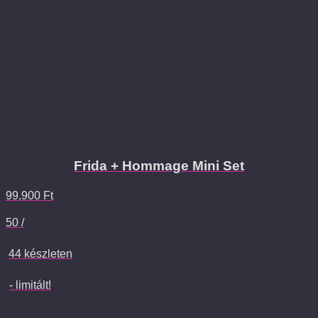
Frida + Hommage Mini Set
99,900
Ft
50 /
44 készleten
- limitált!