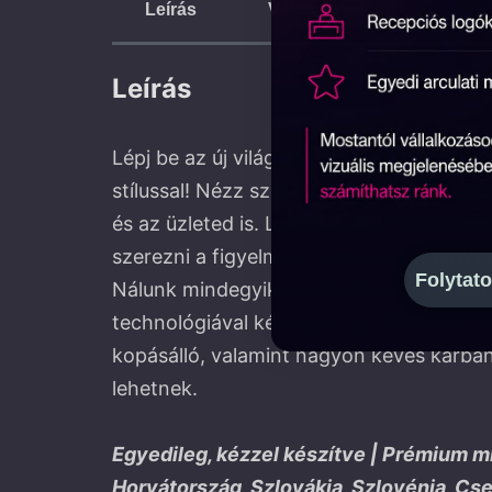
Leírás
Vélemények (0)
Leírás
Lépj be az új világba a Sas LED-Neon dek
stílussal! Nézz szét és találd meg azt a
és az üzleted is. Legyen szó otthoni dek
szerezni a figyelmet. Nem csupán fényt a
Folytato
Nálunk mindegyik termékünket a tökélete
technológiával készítjük, így 100%-ban 
kopásálló, valamint nagyon kevés karban
lehetnek.
Egyedileg, kézzel készítve | Prémium m
Horvátország, Szlovákia, Szlovénia, Cs