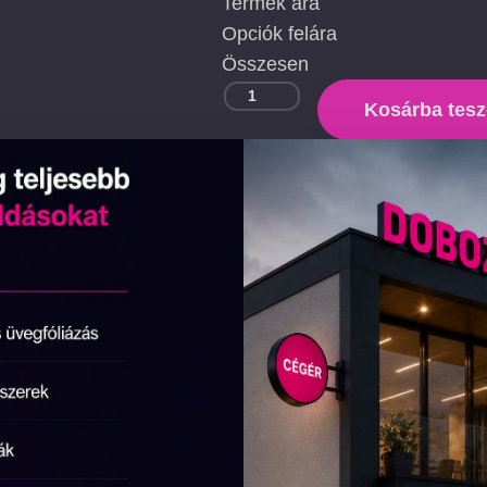
Termék ára
Opciók felára
Összesen
Kosárba tes
Ez a tábla csak beltéri használatra kés
itt tervezhet kültéri
táblát szeretne,
szolgáltatásunkról
.
Ingyenes szállítás Magyarország, Auszt
Csehország, Románia területén.