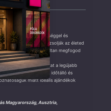
et egy kis extra fényességgel és
rmékeink fényesebbé varázsolják az életed
-Neon tábláinkkal garantáltan megfogod
is kínál.
tbarátok. Neon-tábláinkat a legújabb
alunk készített termék időtálló és
ozhatóságuk miatt ideális ajándékok
tás Magyarország, Ausztria,