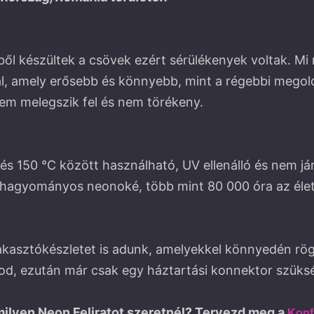
ből készültek a csövek ezért sérülékenyek voltak. M
al, amely erősebb és könnyebb, mint a régebbi megold
em melegszik fel és nem törékeny.
s 150 ℃ között használható, UV ellenálló és nem jár
hagyományos neonoké, több mint 80 000 óra az élett
akasztókészletet is adunk, amelyekkel könnyedén rö
d, ezután már csak egy háztartási konnektor szüks
milyen Neon Feliratot szeretnél? Tervezd meg a
Konf