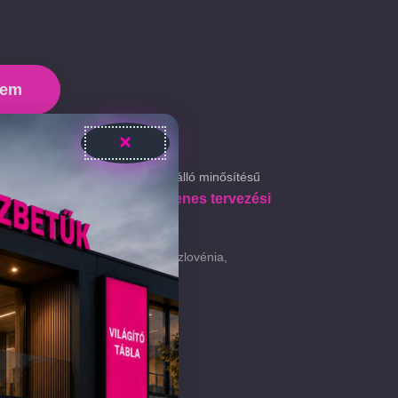
zem
zül, nem vízálló. Ha IP67-es vízálló minősítésű
 táblát
ingyenes tervezési
, vagy érdeklődjön
ria, Horvátország, Szlovákia, Szlovénia,