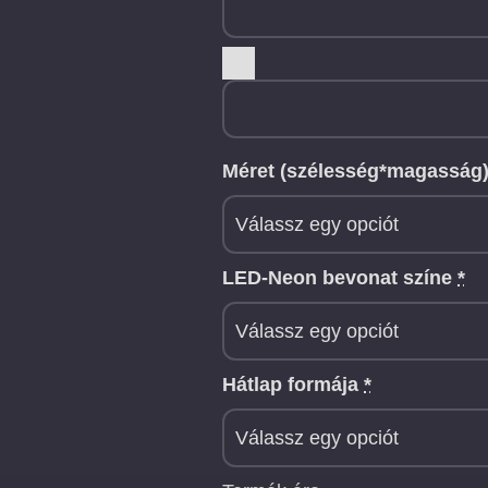
Méret (szélesség*magasság
LED-Neon bevonat színe
*
Hátlap formája
*