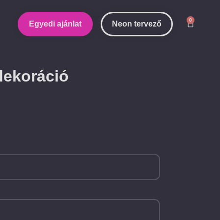
0
Egyedi ajánlat
Neon tervező
dekoráció