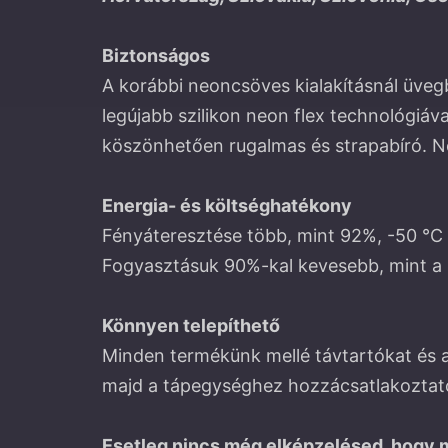
Biztonságos
A korábbi neoncsöves kialakításnál üveg
legújabb szilikon neon flex technológiáv
köszönhetően rugalmas és strapabíró. N
Energia- és költséghatékony
Fényáteresztése több, mint 92%, -50 ℃ é
Fogyasztásuk 90%-kal kevesebb, mint a 
Könnyen telepíthető
Minden termékünk mellé távtartókat és 
majd a tápegységhez hozzácsatlakoztato
Esetleg nincs még elképzelésed, hogy 