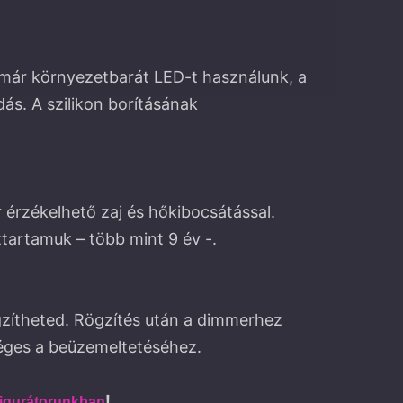
i már környezetbarát LED-t használunk, a
ás. A szilikon borításának
 érzékelhető zaj és hőkibocsátással.
artamuk – több mint 9 év -.
gzítheted. Rögzítés után a dimmerhez
éges a beüzemeltetéséhez.
!
igurátorunkban