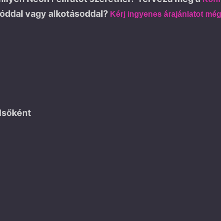
góddal vagy alkotásoddal?
Kérj ingyenes árajánlatot mé
lsőként