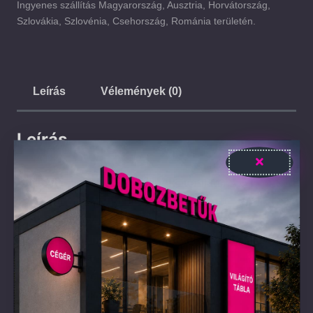
Ingyenes szállítás Magyarország, Ausztria, Horvátország,
Szlovákia, Szlovénia, Csehország, Románia területén.
Leírás
Vélemények (0)
Leírás
Hozd el a klasszikus filmek ikonikus
hangulatát a Vito LED-Neon Pop Art
Dekorációval!
Vidd be otthonodba a régi idők eleganciáját és
misztikumát ezzel a Vito LED-Neon Pop Art
Dekorációval, amelyet az ikonikus
gengszterfilmek inspiráltak! Az UV-nyomtatott