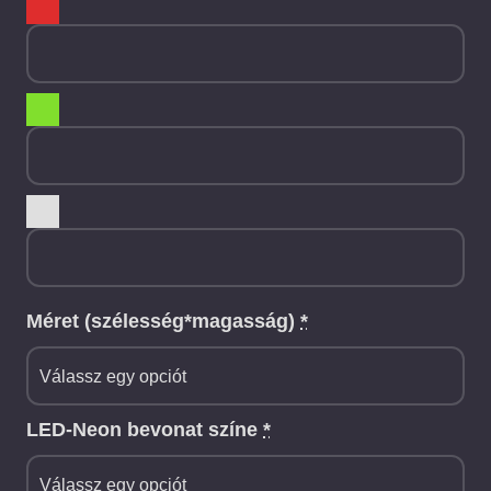
Méret (szélesség*magasság)
*
LED-Neon bevonat színe
*