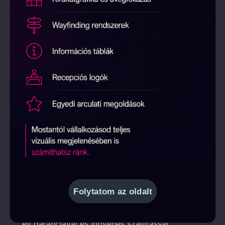
karakter karizmatikus erejét, ezzel a művészi
alkotással pedig a pop art és a klasszikus mozi
találkozik.
Falra könnyen rögzíthető, magával ragadó
középpont:
Akár a nappaliban, irodában vagy
egyedileg kialakított szobában helyezed el, ez
a dekoráció azonnal feldobja a helyiséget és
erőteljes atmoszférát teremt.
Prémium minőség és időtállóság:
Kézzel
készült darab, amely luxus minőséget képvisel,
biztosítva a hosszan tartó esztétikai élményt.
Energiatakarékos LED-Neon technológia:
Akár 80 000 órás fényerő, 90%-kal kevesebb
energiafogyasztás mellett – gazdaságos és
Folytatom az oldalt
környezetbarát megoldás.
24 hónap garancia és ingyenes szállítás:
Két
év garanciával és ingyenes szállítással