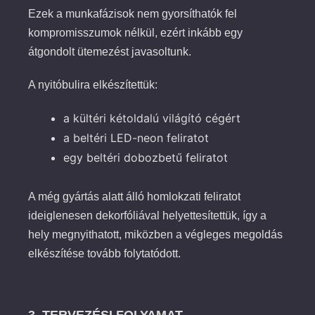
Ezek a munkafázisok nem gyorsíthatók fel
kompromisszumok nélkül, ezért inkább egy
átgondolt ütemezést javasoltunk.
A nyitóbulira elkészítettük:
a kültéri kétoldalú világító cégért
a beltéri LED-neon feliratot
egy beltéri dobozbetű feliratot
A még gyártás alatt álló homlokzati feliratot
ideiglenesen dekorfóliával helyettesítettük, így a
hely megnyithatott, miközben a végleges megoldás
elkészítése tovább folytatódott.
3. TERVEZÉSI FOLYAMAT