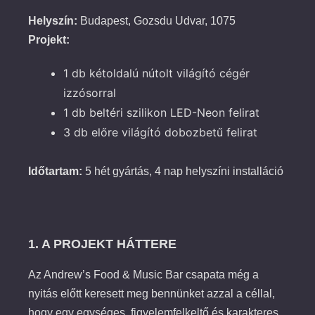
Helyszín:
Budapest, Gozsdu Udvar, 1075
Projekt:
1 db kétoldalú nútolt világító cégér
izzósorral
1 db beltéri szilikon LED-Neon felirat
3 db előre világító dobozbetű felirat
Időtartam:
5 hét gyártás, 4 nap helyszíni installáció
1. A PROJEKT HÁTTERE
Az Andrew’s Food & Music Bar csapata még a
nyitás előtt keresett meg bennünket azzal a céllal,
hogy egy egységes, figyelemfelkeltő és karakteres