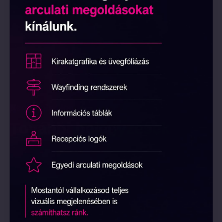
Neonidols blog
További bejegyzések