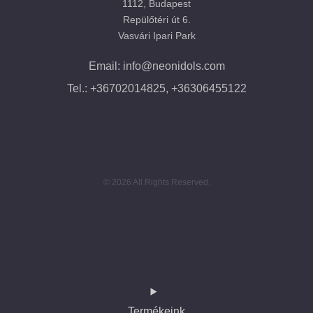
1112, Budapest
Repülőtéri út 6.
Vasvári Ipari Park
Email: info@neonidols.com
Tel.: +36702014825, +36306455122
© 2026 All Rights Reserved.
Termékeink