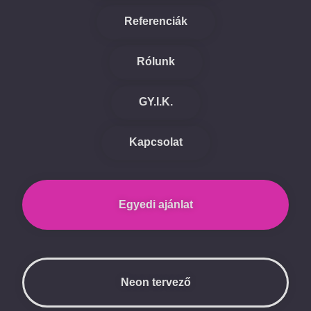
Referenciák
Rólunk
GY.I.K.
Kapcsolat
Egyedi ajánlat
Neon tervező