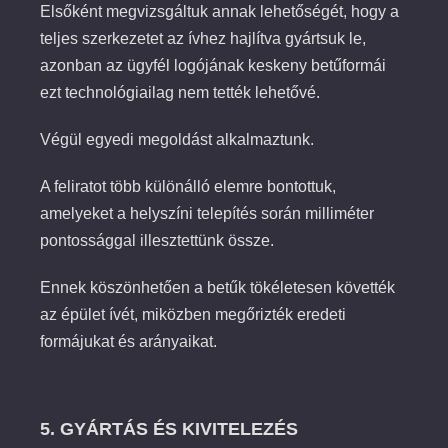
Elsőként megvizsgáltuk annak lehetőségét, hogy a
teljes szerkezetet az ívhez hajlítva gyártsuk le,
azonban az ügyfél logójának keskeny betűformái
ezt technológiailag nem tették lehetővé.
Végül egyedi megoldást alkalmaztunk.
A feliratot több különálló elemre bontottuk,
amelyeket a helyszíni telepítés során milliméter
pontossággal illesztettünk össze.
Ennek köszönhetően a betűk tökéletesen követték
az épület ívét, miközben megőrizték eredeti
formájukat és arányaikat.
5. GYÁRTÁS ÉS KIVITELEZÉS