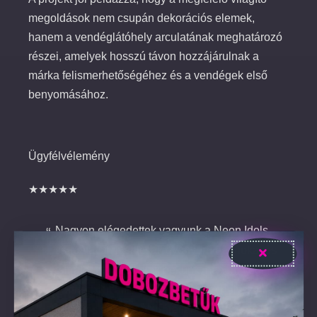
megoldások nem csupán dekorációs elemek,
hanem a vendéglátóhely arculatának meghatározó
részei, amelyek hosszú távon hozzájárulnak a
márka felismerhetőségéhez és a vendégek első
benyomásához.
Ügyfélvélemény
★★★★★
Nagyon elégedettek vagyunk a Neon Idols
csapatával. Nemcsak gyönyörű neonokat és
feliratokat készítettek nekünk, hanem végig
partnerként álltak a projekthez. A helyszíni
telepítés során több váratlan nehézség is