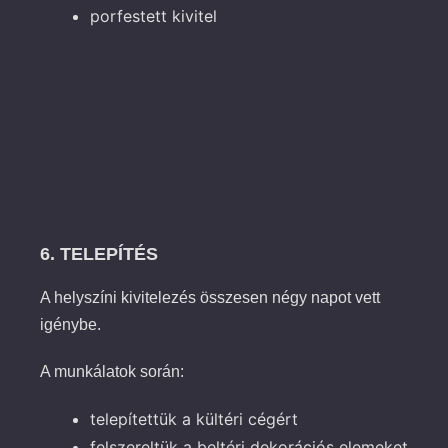
porfestett kivitel
6. TELEPÍTÉS
A helyszíni kivitelezés összesen négy napot vett
igénybe.
A munkálatok során:
telepítettük a kültéri cégért
felszereltük a beltéri dekorációs elemeket