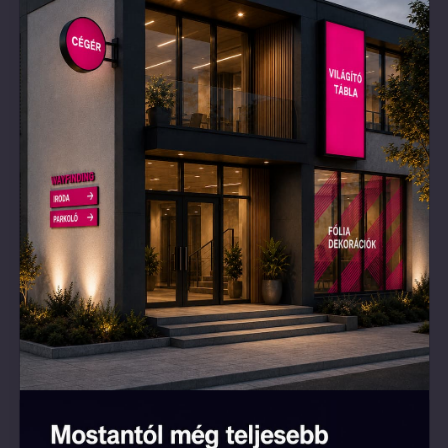
felmerült, de minden problémára találtak
megoldást. Többször kijöttek, egyeztettek
velünk, együtt gondolkodtak, és addig mentek
a részletek után, amíg minden tökéletes nem
lett. Ritka az ilyen hozzáállás. Profi munka,
korrekt csapat, szuper végeredmény. Csak
ajánlani tudjuk őket!”
Csenge Mikolt Balla - Andrew's Food & Music Bar
Google értékelés alapján